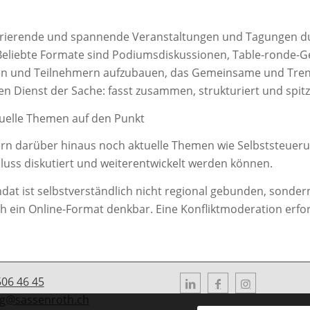
irierende und spannende Veranstaltungen und Tagungen 
Beliebte Formate sind Podiumsdiskussionen, Table-ronde-G
nen und Teilnehmern aufzubauen, das Gemeinsame und Trenn
n Dienst der Sache: fasst zusammen, strukturiert und spitzt
tuelle Themen auf den Punkt
rn darüber hinaus noch aktuelle Themen wie Selbststeuerun
hluss diskutiert und weiterentwickelt werden können.
dat ist selbstverständlich nicht regional gebunden, sonde
ch ein Online-Format denkbar. Eine Konfliktmoderation erfor
506 46 45
g@sassenroth.ch