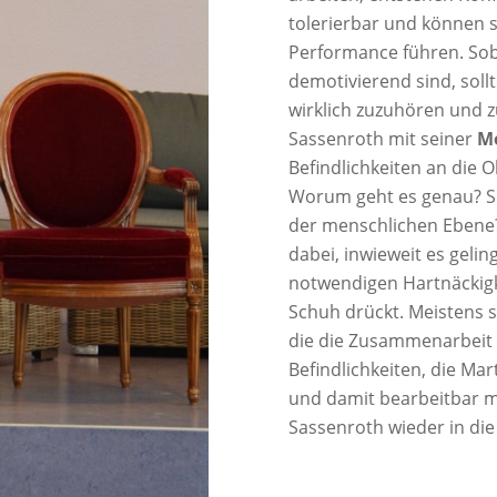
tolerierbar und können
Performance führen. Soba
demotivierend sind, soll
wirklich zuzuhören und z
Sassenroth mit seiner
M
Befindlichkeiten an die 
Worum geht es genau? Sin
der menschlichen Ebene?
dabei, inwieweit es geli
notwendigen Hartnäckigke
Schuh drückt. Meistens s
die die Zusammenarbeit b
Befindlichkeiten, die Ma
und damit bearbeitbar m
Sassenroth wieder in die