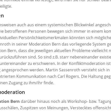
eiligte.
en
ensweisen auch aus einem systemischen Blickwinkel angesch
Die betroffenen Personen bewegen sich immer in einem kom
ndividuellen Persönlichkeitsmerkmalen könnten sich möglic
enroth in seiner Moderation Bern das vorliegende System g
on Bern, dass die jeweiligen aktuellen Probleme vielleicht 
rückzuführen sind. So sind z.B. starr nebeneinander existi
ntereinander zu erschweren. In der Konfliktmoderation ist m
 angesprochen werden. Martin Sassenroth versteht sich in 
ntrierten Kommunikation nach Carl Rogers. Die Haltung g
inen Zugang zu ihm/ihr finde.
moderation
tion Bern
darüber hinaus noch als Workshop- bzw. Tagun
usschälen, Zuspitzen von Meinungen, Verstecktes offensic