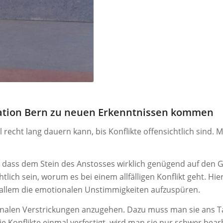
ation Bern zu neuen Erkenntnissen kommen
el recht lang dauern kann, bis Konflikte offensichtlich sind.
 dass dem Stein des Anstosses wirklich genügend auf den Gr
htlich sein, worum es bei einem allfälligen Konflikt geht. H
r allem die emotionalen Unstimmigkeiten aufzuspüren.
nalen Verstrickungen anzugehen. Dazu muss man sie ans Tag
 die Konflikte einmal verfestigt, wird man sie nur schwer bea